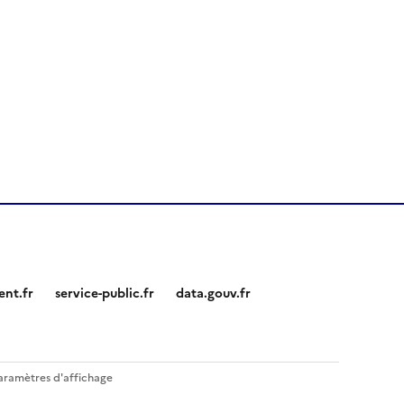
nt.fr
service-public.fr
data.gouv.fr
aramètres d'affichage