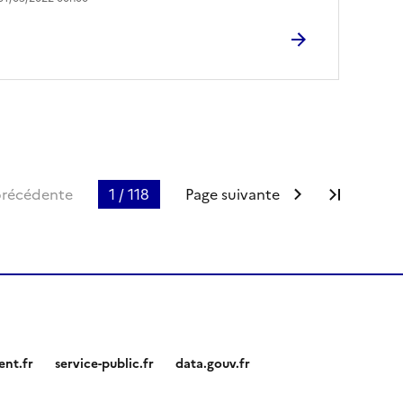
ge
précédente
1 / 118
Page suivante
Dernièr
nt.fr
service-public.fr
data.gouv.fr