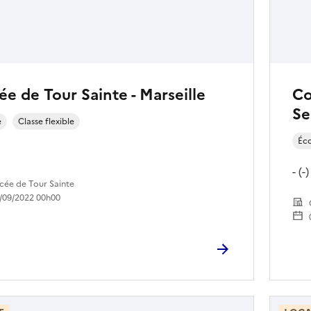
ée de Tour Sainte - Marseille
Co
Se
e
Classe flexible
Éc
- (-)
cée de Tour Sainte
/09/2022 00h00