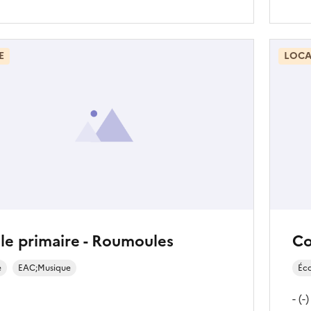
E
LOCA
le primaire - Roumoules
Co
e
EAC;Musique
Éc
- (-)