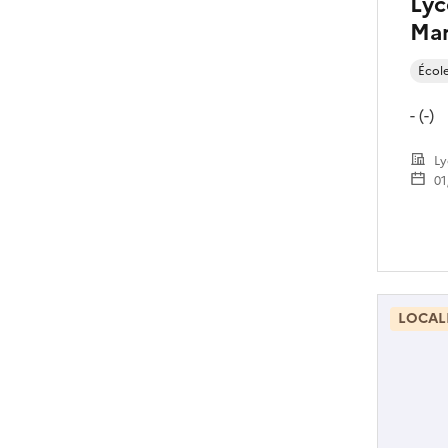
Lyc
Mar
Écol
- (-)
Ly
01
LOCAL