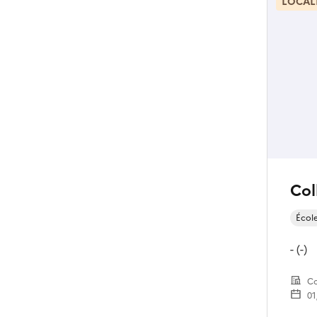
LOCAL
Col
Écol
- (-)
Co
01