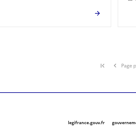
Première pa
Page 
legifrance.gouv.fr
gouverneme