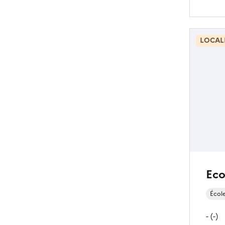
LOCAL
Eco
Écol
- (-)