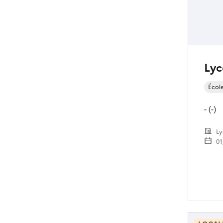
Lyc
Écol
- (-)
Ly
01