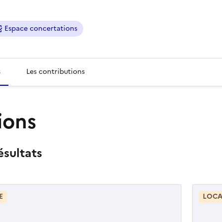
Espace concertations
s
Les contributions
ions
ésultats
E
LOCA