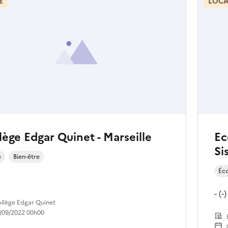
E
LOCA
lège Edgar Quinet - Marseille
Ec
Si
e
Bien-être
Éc
- (-)
llège Edgar Quinet
/09/2022 00h00