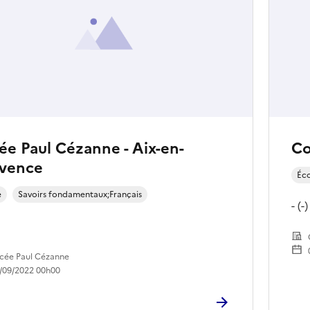
ée Paul Cézanne - Aix-en-
Co
vence
Éc
e
Savoirs fondamentaux;Français
- (-)
cée Paul Cézanne
/09/2022 00h00