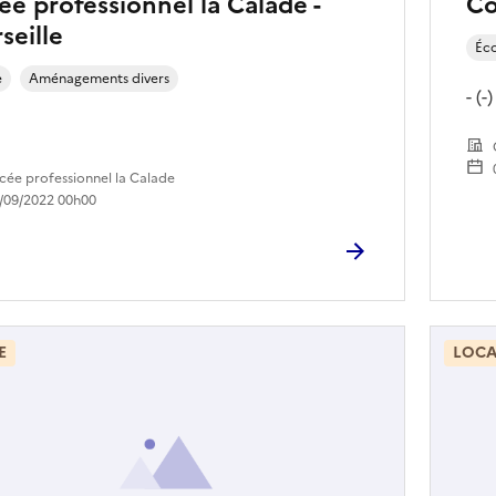
ée professionnel la Calade -
Co
seille
Éc
e
Aménagements divers
- (-)
cée professionnel la Calade
/09/2022 00h00
E
LOCA