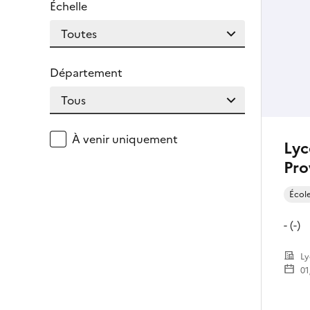
Échelle
Département
À venir uniquement
Lyc
Pro
Écol
- (-)
Ly
01